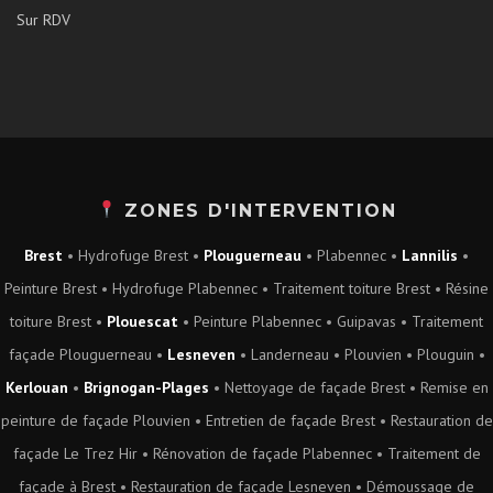
Sur RDV
ZONES D'INTERVENTION
Brest
•
Hydrofuge Brest
•
Plouguerneau
•
Plabennec
•
Lannilis
•
Peinture Brest
•
Hydrofuge Plabennec
•
Traitement toiture Brest
•
Résine
toiture Brest
•
Plouescat
•
Peinture Plabennec
•
Guipavas
•
Traitement
façade Plouguerneau
•
Lesneven
•
Landerneau
•
Plouvien
•
Plouguin
•
Kerlouan
•
Brignogan-Plages
•
Nettoyage de façade Brest
•
Remise en
peinture de façade Plouvien
•
Entretien de façade Brest
•
Restauration de
façade Le Trez Hir
•
Rénovation de façade Plabennec
•
Traitement de
façade à Brest
•
Restauration de façade Lesneven
•
Démoussage de