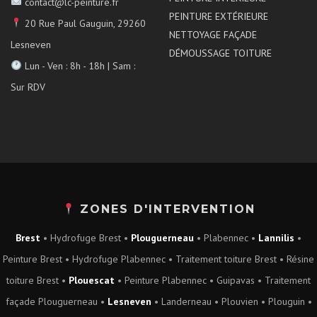
contact@lc-peinture.fr
PEINTURE EXTÉRIEURE
20 Rue Paul Gauguin, 29260
NETTOYAGE FAÇADE
Lesneven
DÉMOUSSAGE TOITURE
Lun - Ven : 8h - 18h | Sam :
Sur RDV
ZONES D'INTERVENTION
Brest
•
Hydrofuge Brest
•
Plouguerneau
•
Plabennec
•
Lannilis
•
Peinture Brest
•
Hydrofuge Plabennec
•
Traitement toiture Brest
•
Résine
toiture Brest
•
Plouescat
•
Peinture Plabennec
•
Guipavas
•
Traitement
façade Plouguerneau
•
Lesneven
•
Landerneau
•
Plouvien
•
Plouguin
•