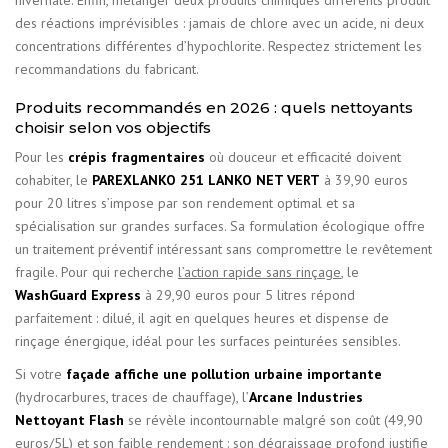
des réactions imprévisibles : jamais de chlore avec un acide, ni deux
concentrations différentes d’hypochlorite. Respectez strictement les
recommandations du fabricant.
Produits recommandés en 2026 : quels nettoyants
choisir selon vos objectifs
Pour les
crépis fragmentaires
où douceur et efficacité doivent
cohabiter, le
PAREXLANKO 251 LANKO NET VERT
à 39,90 euros
pour 20 litres s’impose par son rendement optimal et sa
spécialisation sur grandes surfaces. Sa formulation écologique offre
un traitement préventif intéressant sans compromettre le revêtement
fragile. Pour qui recherche
l’action rapide sans rinçage
, le
WashGuard Express
à 29,90 euros pour 5 litres répond
parfaitement : dilué, il agit en quelques heures et dispense de
rinçage énergique, idéal pour les surfaces peinturées sensibles.
Si votre
façade affiche une pollution urbaine importante
(hydrocarbures, traces de chauffage), l’
Arcane Industries
Nettoyant Flash
se révèle incontournable malgré son coût (49,90
euros/5L) et son faible rendement : son dégraissage profond justifie