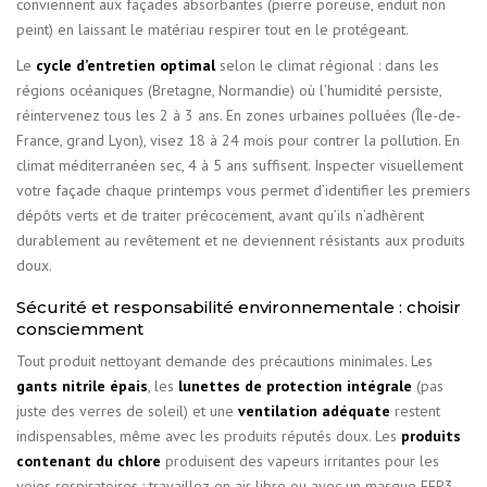
conviennent aux façades absorbantes (pierre poreuse, enduit non
peint) en laissant le matériau respirer tout en le protégeant.
Le
cycle d’entretien optimal
selon le climat régional : dans les
régions océaniques (Bretagne, Normandie) où l’humidité persiste,
réintervenez tous les 2 à 3 ans. En zones urbaines polluées (Île-de-
France, grand Lyon), visez 18 à 24 mois pour contrer la pollution. En
climat méditerranéen sec, 4 à 5 ans suffisent. Inspecter visuellement
votre façade chaque printemps vous permet d’identifier les premiers
dépôts verts et de traiter précocement, avant qu’ils n’adhèrent
durablement au revêtement et ne deviennent résistants aux produits
doux.
Sécurité et responsabilité environnementale : choisir
consciemment
Tout produit nettoyant demande des précautions minimales. Les
gants nitrile épais
, les
lunettes de protection intégrale
(pas
juste des verres de soleil) et une
ventilation adéquate
restent
indispensables, même avec les produits réputés doux. Les
produits
contenant du chlore
produisent des vapeurs irritantes pour les
voies respiratoires : travaillez en air libre ou avec un masque FFP3