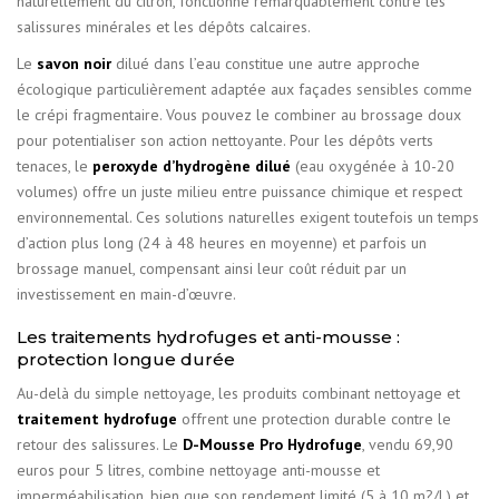
naturellement du citron, fonctionne remarquablement contre les
salissures minérales et les dépôts calcaires.
Le
savon noir
dilué dans l’eau constitue une autre approche
écologique particulièrement adaptée aux façades sensibles comme
le crépi fragmentaire. Vous pouvez le combiner au brossage doux
pour potentialiser son action nettoyante. Pour les dépôts verts
tenaces, le
peroxyde d’hydrogène dilué
(eau oxygénée à 10-20
volumes) offre un juste milieu entre puissance chimique et respect
environnemental. Ces solutions naturelles exigent toutefois un temps
d’action plus long (24 à 48 heures en moyenne) et parfois un
brossage manuel, compensant ainsi leur coût réduit par un
investissement en main-d’œuvre.
Les traitements hydrofuges et anti-mousse :
protection longue durée
Au-delà du simple nettoyage, les produits combinant nettoyage et
traitement hydrofuge
offrent une protection durable contre le
retour des salissures. Le
D-Mousse Pro Hydrofuge
, vendu 69,90
euros pour 5 litres, combine nettoyage anti-mousse et
imperméabilisation, bien que son rendement limité (5 à 10 m?/L) et