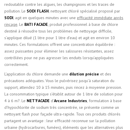
redoutable contre les algues, les champignons et les traces de
pollution. Le
SODI FLASH
, nettoyant chloré spécialisé proposé par
SODI
, agit en quelques minutes avec une
efficacité immédiate après
rinçage
. Le
BATI FACADE
, produit professionnel à base de chlore
destiné à résoudre tous les problèmes de nettoyage difficile,
s’applique dilué (1 litre pour 1 litre d’eau) et agit en environ 10
minutes. Ces formulations offrent une concentration équilibrée :
assez puissantes pour éliminer les salissures résistantes, assez
contrôlées pour ne pas agresser les enduits lorsqu’appliquées
correctement.
L’application du chlore demande une
dilution précise
et des
précautions adéquates. Vous le pulvérisez jusqu’à saturation du
support, attendez 10 à 15 minutes, puis rincez à moyenne pression.
La consommation typique s’établit autour de 1 litre de solution pour
4 à 6 m?. Le
NET’FACADE
d’
Arcane Industries
, formulation à base
d’hypochlorite de sodium très concentrée, se présente comme un
nettoyant flash pour façade ultra-rapide. Tous ces produits chlorés
partagent un avantage : leur efficacité reconnue sur la pollution
urbaine (hydrocarbures, fumées), éléments que les alternatives plus