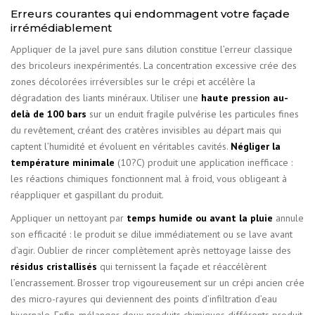
Erreurs courantes qui endommagent votre façade
irrémédiablement
Appliquer de la javel pure sans dilution constitue l’erreur classique
des bricoleurs inexpérimentés. La concentration excessive crée des
zones décolorées irréversibles sur le crépi et accélère la
dégradation des liants minéraux. Utiliser une
haute pression au-
delà de 100 bars
sur un enduit fragile pulvérise les particules fines
du revêtement, créant des cratères invisibles au départ mais qui
captent l’humidité et évoluent en véritables cavités.
Négliger la
température minimale
(10?C) produit une application inefficace :
les réactions chimiques fonctionnent mal à froid, vous obligeant à
réappliquer et gaspillant du produit.
Appliquer un nettoyant par
temps humide ou avant la pluie
annule
son efficacité : le produit se dilue immédiatement ou se lave avant
d’agir. Oublier de rincer complètement après nettoyage laisse des
résidus cristallisés
qui ternissent la façade et réaccélèrent
l’encrassement. Brosser trop vigoureusement sur un crépi ancien crée
des micro-rayures qui deviennent des points d’infiltration d’eau
hivernale. Enfin, mélanger deux produits chimiques différents produit