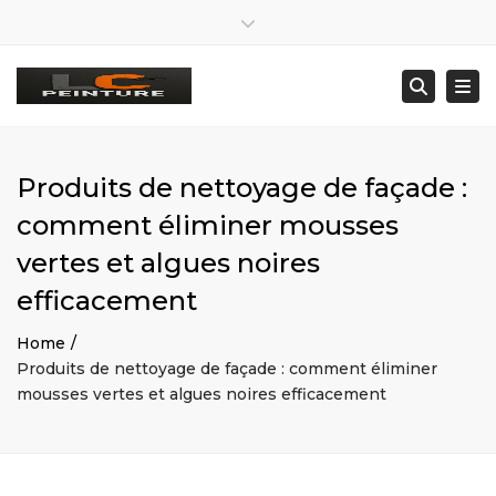
×
Lun – Ven: 8:00 – 19:00 · Sam : Sur RDV
Close top bar
07 80 43 04 93
lc29260@gmail.com
Togg
Searc
Produits de nettoyage de façade :
comment éliminer mousses
vertes et algues noires
efficacement
Home
Produits de nettoyage de façade : comment éliminer
mousses vertes et algues noires efficacement