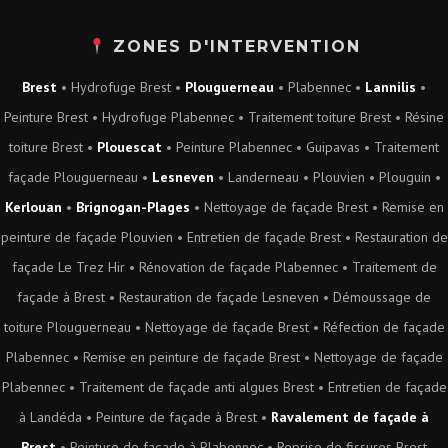
ZONES D'INTERVENTION
Brest
•
Hydrofuge Brest
•
Plouguerneau
•
Plabennec
•
Lannilis
•
Peinture Brest
•
Hydrofuge Plabennec
•
Traitement toiture Brest
•
Résine
toiture Brest
•
Plouescat
•
Peinture Plabennec
•
Guipavas
•
Traitement
façade Plouguerneau
•
Lesneven
•
Landerneau
•
Plouvien
•
Plouguin
•
Kerlouan
•
Brignogan-Plages
•
Nettoyage de façade Brest
•
Remise en
peinture de façade Plouvien
•
Entretien de façade Brest
•
Restauration de
façade Le Trez Hir
•
Rénovation de façade Plabennec
•
Traitement de
façade à Brest
•
Restauration de façade Lesneven
•
Démoussage de
toiture Plouguerneau
•
Nettoyage de façade Brest
•
Réfection de façade
Plabennec
•
Remise en peinture de façade Brest
•
Nettoyage de façade
Plabennec
•
Traitement de façade anti algues Brest
•
Entretien de façade
à Landéda
•
Peinture de façade à Brest
•
Ravalement de façade à
Brest
•
Peinture de façade à Plabennec
•
Reprise de fissures Brest