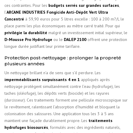
ces contraintes. Pour les
budgets serrés sur grandes surfaces
,
l’
ARCANE INDUSTRIES Fongicide Anti-Dépôt Vert Ultra
Concentré
à 59,90 euros pour 5 litres excelle : 100 à 200 m?/L le
place parmi les plus économiques au mètre carré traité. Pour qui
privilégie la durabilité
malgré un investissement initial supérieur, le
D-Mousse Pro Hydrofuge
ou le
DALEP 2100
offrent une protection
longue durée justifiant leur prime tarifaire.
Protection post-nettoyage : prolonger la propreté
plusieurs années
Un nettoyage brillant n’a de sens que s’il perdure. Les
imperméabilisants surpuissants 4 en 1
appliqués après
nettoyage protègent simultanément contre l’eau (hydrofuge), les
taches (oléofuge), les dépôts verts (biocide) et les rayures
(durcisseur). Ces traitements forment une pellicule microscopique sur
le revêtement, ralentissant l’absorption d’humidité et bloquant la
colonisation des salissures. Une application tous les 3 à 5 ans
maintient une façade durablement propre. Les
traitements
hydrofuges biosourcés
, formulés avec des ingrédients naturels,