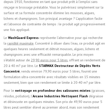
depuis 1910, fonctionne en tant que produit prêt à l’emploi sans
rinçage ni brossage préalable. Vous le pulvérisez simplement sur la
surface et sa formule concentrée élimine les mousses, algues,
lichens et champignons. Son principal avantage ? L’application facile
et l’absence de contrainte de temps : le produit agit progressivement
une fois appliqué.
Le
WashGuard Express
représente l’alternative pour qui recherche
la
rapidité maximale
. Concentré à diluer dans l’eau, ce produit agit en
quelques heures seulement et détruit mousses, algues, lichens et
champignons avec une efficacité remarquable. Le prix moyen
s’établit autour de
29,90 euros pour 5 litres
, offrant un rendement de
20 à 40 m? par litre. Le
STARWAX Destructeur de Dépôts Verts
Concentré
, vendu environ 79,90 euros pour 5 litres, fournit une
formulation ultra-concentrée avec résultats visibles en 15 minutes
seulement, bien que son rendement se limite à 20-40 m? par litre.
Pour le
nettoyage en profondeur des salissures mixtes
(graisses,
résidus, pollution), l’
Arcane Industries Nettoyant Flash
dégraisse
et désincuste en quelques minutes. Son prix de 49,90 euros pour 5
litres peut sembler élevé au premier abord, mais son rendement