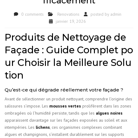
fficacement
0 comments
Renovations
posted by
admin
janvier 19, 2026
Produits de Nettoyage de
Façade : Guide Complet po
ur Choisir la Meilleure Solu
tion
Qu’est-ce qui dégrade réellement votre façade ?
Avant de sélectionner un produit nettoyant, comprendre l’origine des
salissures s’impose. Les
mousses vertes
prolifèrent dans les zones
ombragées où l’humidité persiste, tandis que les
algues noires
apparaissent davantage sur les façades exposées au soleil et aux
intempéries. Les
lichens
, ces organismes complexes combinant
algues et champignons, s’installent durablement sur les supports