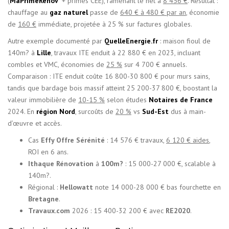
(
MaPrimeRénov’
+ primes CEE), ramenant le net à
8 456 €
. Résultat :
chauffage au
gaz naturel
passe de
640 € à 480 € par an
, économie
de
160 €
immédiate, projetée à 25 % sur factures globales.
Autre exemple documenté par
QuelleEnergie.fr
: maison fioul de
140m? à
Lille
, travaux ITE enduit à 22 880 € en 2023, incluant
combles et VMC, économies de
25 %
sur 4 700 € annuels.
Comparaison : ITE enduit coûte 16 800-30 800 € pour murs sains,
tandis que bardage bois massif atteint 25 200-37 800 €, boostant la
valeur immobilière de
10-15 %
selon études
Notaires de France
2024. En
région Nord
, surcoûts de
20 %
vs
Sud-Est
dus à main-
d’œuvre et accès.
Cas
Effy Offre Sérénité
: 14 576 € travaux,
6 120 € aides
,
ROI en 6 ans.
Ithaque Rénovation
à
100m?
: 15 000-27 000 €, scalable à
140m?.
Régional :
Hellowatt
note 14 000-28 000 € bas fourchette en
Bretagne
.
Travaux.com
2026 : 15 400-32 200 € avec
RE2020
.