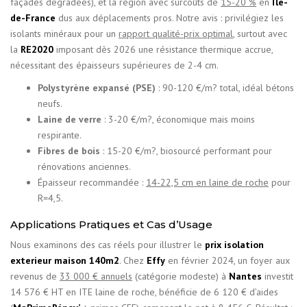
façades dégradées), et la région avec surcoûts de
15-20 %
en
Île-
de-France
dus aux déplacements pros. Notre avis : privilégiez les
isolants minéraux pour un
rapport qualité-prix optimal
, surtout avec
la
RE2020
imposant dès 2026 une résistance thermique accrue,
nécessitant des épaisseurs supérieures de 2-4 cm.
Polystyrène expansé (PSE)
: 90-120 €/m? total, idéal bétons
neufs.
Laine de verre
: 3-20 €/m?, économique mais moins
respirante.
Fibres de bois
: 15-20 €/m?, biosourcé performant pour
rénovations anciennes.
Épaisseur recommandée :
14-22,5 cm en laine de roche
pour
R=4,5.
Applications Pratiques et Cas d’Usage
Nous examinons des cas réels pour illustrer le
prix isolation
exterieur maison 140m2
. Chez
Effy
en février 2024, un foyer aux
revenus de
33 000 € annuels
(catégorie modeste) à
Nantes
investit
14 576 € HT en ITE laine de roche, bénéficie de 6 120 € d’aides