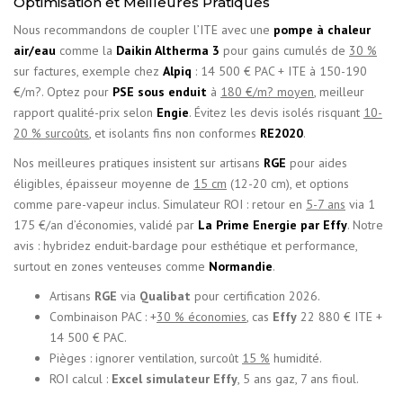
Optimisation et Meilleures Pratiques
Nous recommandons de coupler l’ITE avec une
pompe à chaleur
air/eau
comme la
Daikin Altherma 3
pour gains cumulés de
30 %
sur factures, exemple chez
Alpiq
: 14 500 € PAC + ITE à 150-190
€/m?. Optez pour
PSE sous enduit
à
180 €/m? moyen
, meilleur
rapport qualité-prix selon
Engie
. Évitez les devis isolés risquant
10-
20 % surcoûts
, et isolants fins non conformes
RE2020
.
Nos meilleures pratiques insistent sur artisans
RGE
pour aides
éligibles, épaisseur moyenne de
15 cm
(12-20 cm), et options
comme pare-vapeur inclus. Simulateur ROI : retour en
5-7 ans
via 1
175 €/an d’économies, validé par
La Prime Energie par Effy
. Notre
avis : hybridez enduit-bardage pour esthétique et performance,
surtout en zones venteuses comme
Normandie
.
Artisans
RGE
via
Qualibat
pour certification 2026.
Combinaison PAC : +
30 % économies
, cas
Effy
22 880 € ITE +
14 500 € PAC.
Pièges : ignorer ventilation, surcoût
15 %
humidité.
ROI calcul :
Excel simulateur Effy
, 5 ans gaz, 7 ans fioul.