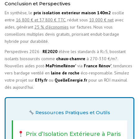
Conclusion et Perspectives
En synthèse, le
prix isolation exterieur maison 140m2
oscille
entre
16 800 € et 37 800 € TTC
, réduit sous
10 000 € net
avec
aides, générant
25 % d’économies
sur factures. Nous vous
conseillons multiples devis gratuits, priorisant enduit-bardage
hybride pour durabilité.
Perspectives 2026 :
RE2020
élève les standards à R≥5, boostant
isolants biosourcés comme
chaux-chanvre
à 270-330 €/m?.
Nouvelles aides post-
MaPrimeRénov’
via
France Rénov’
, tendances
vers bardage ventilé en
laine de roche
éco-responsable. Simulez
votre projet sur
Effy.fr
ou
QuelleEnergie.fr
pour un ROI maximal
dès aujourd’hui.
Ressources Pratiques et Outils
Prix d’Isolation Extérieure à Paris