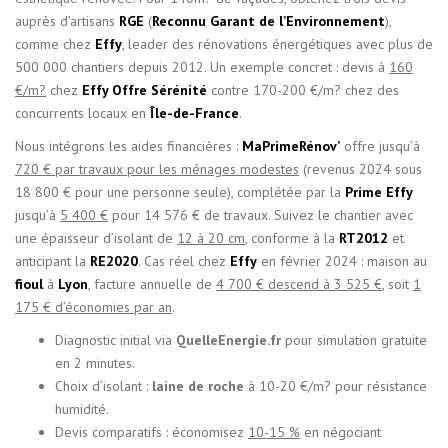
auprès d’artisans
RGE
(
Reconnu Garant de l’Environnement
),
comme chez
Effy
, leader des rénovations énergétiques avec plus de
500 000 chantiers depuis 2012. Un exemple concret : devis à
160
€/m?
chez
Effy Offre Sérénité
contre 170-200 €/m? chez des
concurrents locaux en
Île-de-France
.
Nous intégrons les aides financières :
MaPrimeRénov’
offre jusqu’à
720 € par travaux pour les ménages modestes
(revenus 2024 sous
18 800 € pour une personne seule), complétée par la
Prime Effy
jusqu’à
5 400 €
pour 14 576 € de travaux. Suivez le chantier avec
une épaisseur d’isolant de
12 à 20 cm
, conforme à la
RT2012
et
anticipant la
RE2020
. Cas réel chez
Effy
en février 2024 : maison au
fioul
à
Lyon
, facture annuelle de
4 700 € descend à 3 525 €
, soit
1
175 € d’économies par an
.
Diagnostic initial via
QuelleEnergie.fr
pour simulation gratuite
en 2 minutes.
Choix d’isolant :
laine de roche
à 10-20 €/m? pour résistance
humidité.
Devis comparatifs : économisez
10-15 %
en négociant