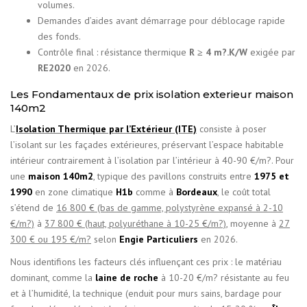
volumes.
Demandes d’aides avant démarrage pour déblocage rapide
des fonds.
Contrôle final : résistance thermique
R ≥ 4 m?.K/W
exigée par
RE2020
en 2026.
Les Fondamentaux de prix isolation exterieur maison
140m2
L’
Isolation Thermique par l’Extérieur (ITE)
consiste à poser
l’isolant sur les façades extérieures, préservant l’espace habitable
intérieur contrairement à l’isolation par l’intérieur à 40-90 €/m?. Pour
une
maison 140m2
, typique des pavillons construits entre
1975 et
1990
en zone climatique
H1b
comme à
Bordeaux
, le coût total
s’étend de
16 800 € (bas de gamme, polystyrène expansé à 2-10
€/m?)
à
37 800 € (haut, polyuréthane à 10-25 €/m?)
, moyenne à
27
300 € ou 195 €/m?
selon
Engie Particuliers
en 2026.
Nous identifions les facteurs clés influençant ces prix : le matériau
dominant, comme la
laine de roche
à 10-20 €/m? résistante au feu
et à l’humidité, la technique (enduit pour murs sains, bardage pour