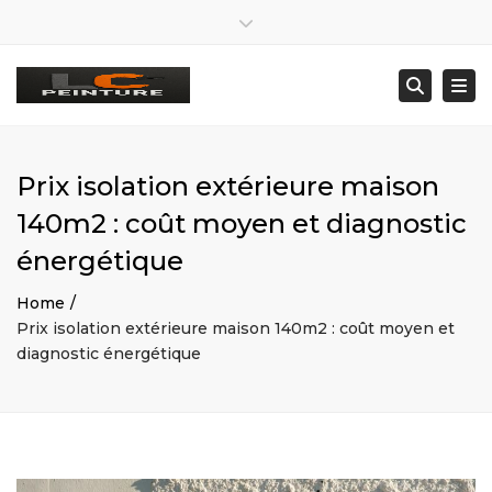
×
Lun – Ven: 8:00 – 19:00 · Sam : Sur RDV
Close top bar
07 80 43 04 93
lc29260@gmail.com
Togg
Searc
Prix isolation extérieure maison
140m2 : coût moyen et diagnostic
énergétique
Home
Prix isolation extérieure maison 140m2 : coût moyen et
diagnostic énergétique