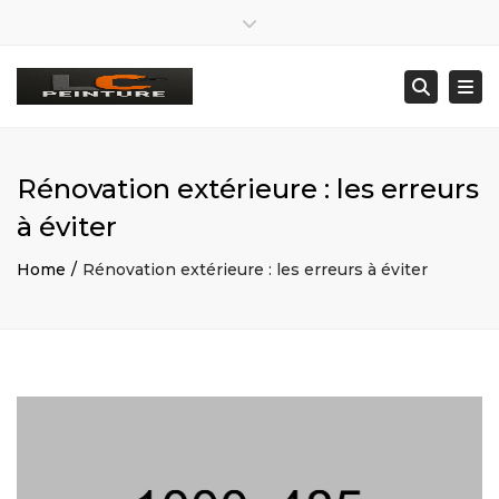
×
Lun – Ven: 8:00 – 19:00 · Sam : Sur RDV
Close top bar
07 80 43 04 93
lc29260@gmail.com
Togg
Searc
Rénovation extérieure : les erreurs
à éviter
Home
Rénovation extérieure : les erreurs à éviter