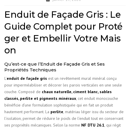
Enduit de Façade Gris : Le
Guide Complet pour Proté
ger et Embellir Votre Mais
on
Qu’est-ce que l’Enduit de Façade Gris et Ses
Propriétés Techniques
L’
enduit de façade gris
est un revêtement mural minéral conçu
pour imperméabiliser et décorer les parois verticales en une seule
couche. Composé de
chaux naturelle, ciment blanc, sables
classés, perlite et pigments minéraux
, cet enduit monocouche
bénéficie d’une formulation sophistiquée qui en fait un produit
hautement performant. La
perlite
, matériau léger issu du secteur de
l’isolation, permet de réduire le poids de l’enduit tout en conservant
ses propriétés mécaniques. Selon la norme
NF DTU 26.1
, qui régit