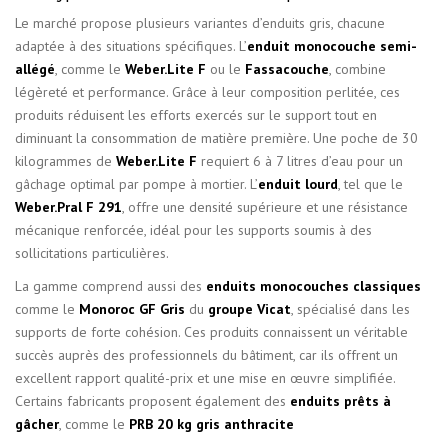
Le marché propose plusieurs variantes d’enduits gris, chacune
adaptée à des situations spécifiques. L’
enduit monocouche semi-
allégé
, comme le
Weber.Lite F
ou le
Fassacouche
, combine
légèreté et performance. Grâce à leur composition perlitée, ces
produits réduisent les efforts exercés sur le support tout en
diminuant la consommation de matière première. Une poche de 30
kilogrammes de
Weber.Lite F
requiert 6 à 7 litres d’eau pour un
gâchage optimal par pompe à mortier. L’
enduit lourd
, tel que le
Weber.Pral F 291
, offre une densité supérieure et une résistance
mécanique renforcée, idéal pour les supports soumis à des
sollicitations particulières.
La gamme comprend aussi des
enduits monocouches classiques
comme le
Monoroc GF Gris
du
groupe Vicat
, spécialisé dans les
supports de forte cohésion. Ces produits connaissent un véritable
succès auprès des professionnels du bâtiment, car ils offrent un
excellent rapport qualité-prix et une mise en œuvre simplifiée.
Certains fabricants proposent également des
enduits prêts à
gâcher
, comme le
PRB 20 kg gris anthracite