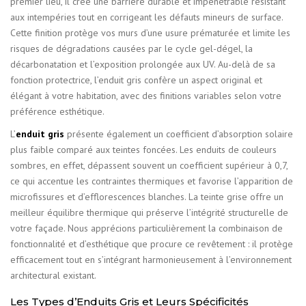
premier lieu, il crée une barrière durable et impénétrable résistant
aux intempéries tout en corrigeant les défauts mineurs de surface.
Cette finition protège vos murs d’une usure prématurée et limite les
risques de dégradations causées par le cycle gel-dégel, la
décarbonatation et l’exposition prolongée aux UV. Au-delà de sa
fonction protectrice, l’enduit gris confère un aspect original et
élégant à votre habitation, avec des finitions variables selon votre
préférence esthétique.
L’
enduit gris
présente également un coefficient d’absorption solaire
plus faible comparé aux teintes foncées. Les enduits de couleurs
sombres, en effet, dépassent souvent un coefficient supérieur à 0,7,
ce qui accentue les contraintes thermiques et favorise l’apparition de
microfissures et d’efflorescences blanches. La teinte grise offre un
meilleur équilibre thermique qui préserve l’intégrité structurelle de
votre façade. Nous apprécions particulièrement la combinaison de
fonctionnalité et d’esthétique que procure ce revêtement : il protège
efficacement tout en s’intégrant harmonieusement à l’environnement
architectural existant.
Les Types d’Enduits Gris et Leurs Spécificités