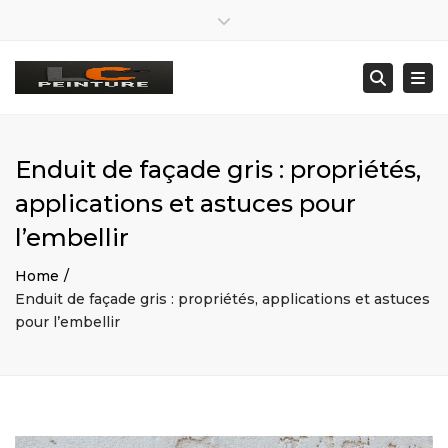
×
Lun – Ven: 8:00 – 19:00 · Sam : Sur RDV
Close top bar
07 80 43 04 93
lc29260@gmail.com
Togg
Searc
Enduit de façade gris : propriétés,
applications et astuces pour
l’embellir
Home
Enduit de façade gris : propriétés, applications et astuces
pour l’embellir